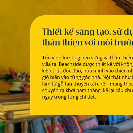
Thiết kế sáng tạo, sử d
thân thiện với môi trườ
Tôn vinh lối sống bền vững và thân thiện
villa tại Beachside được thiết kế với kh
kiến trúc độc đáo, hòa mình vào thiên n
gió biển vào từng góc nhà. Nội thất như
làm từ gỗ tàu thuyền tái chế – mang the
chuyến ra khơi năm tháng, kể lại câu c
ngay trong từng chi tiết.