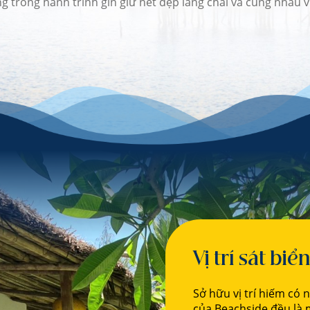
 trong hành trình gìn giữ nét đẹp làng chài và cùng nhau vi
Vị trí sát bi
Sở hữu vị trí hiếm có n
của Beachside đều là 