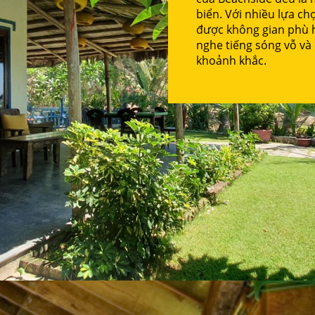
biển. Với nhiều lựa ch
được không gian phù hợ
nghe tiếng sóng vỗ và
khoảnh khắc.