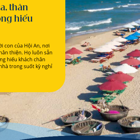
a, thân
òng hiếu
i con của Hội An, nơi
hân thiện. Họ luôn sẵn
òng hiếu khách chân
hà trong suốt kỳ nghỉ