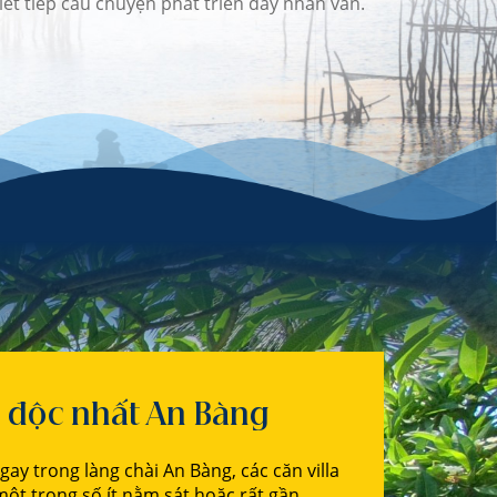
ết tiếp câu chuyện phát triển đầy nhân văn.
ển độc nhất An Bàng
gay trong làng chài An Bàng, các căn villa
một trong số ít nằm sát hoặc rất gần