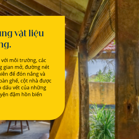
ụng vật liệu
ng.
 với môi trường, các
ông gian mở, đường nét
hiên để đón nắng và
 bàn ghế, cột nhà được
o dấu vết của những
huyện đậm hồn biển