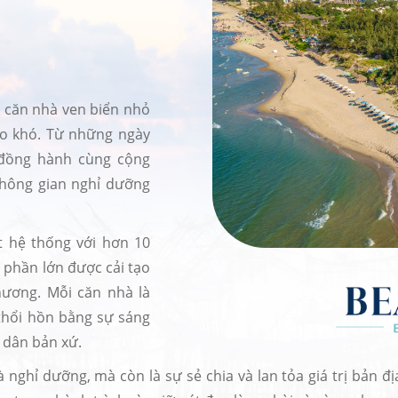
 căn nhà ven biển nhỏ
èo khó. Từ những ngày
 đồng hành cùng cộng
hông gian nghỉ dưỡng
t hệ thống với hơn 10
 phần lớn được cải tạo
hương. Mỗi căn nhà là
 thổi hồn bằng sự sáng
 dân bản xứ.
là nghỉ dưỡng, mà còn là sự sẻ chia và lan tỏa giá trị bản