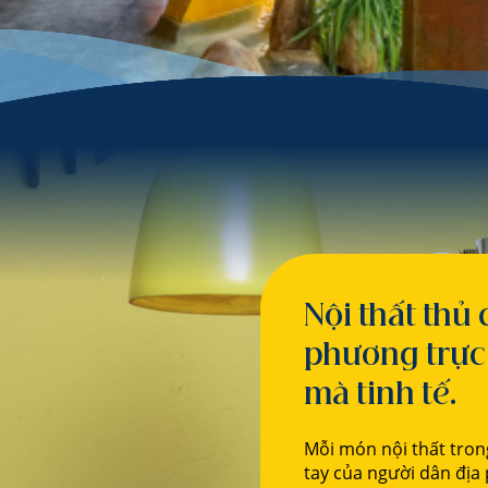
Nội thất thủ
phương trực 
mà tinh tế.
Mỗi món nội thất trong
tay của người dân địa