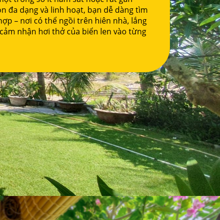
ọn đa dạng và linh hoạt, bạn dễ dàng tìm
p – nơi có thể ngồi trên hiên nhà, lắng
 cảm nhận hơi thở của biển len vào từng