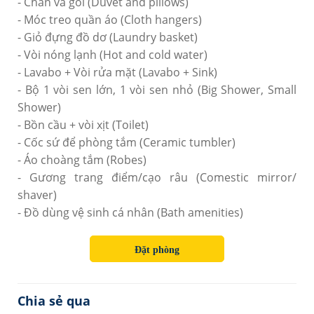
- Chăn và gối (Duvet and pillows)
- Móc treo quần áo (Cloth hangers)
- Giỏ đựng đồ dơ (Laundry basket)
- Vòi nóng lạnh (Hot and cold water)
- Lavabo + Vòi rửa mặt (Lavabo + Sink)
- Bộ 1 vòi sen lớn, 1 vòi sen nhỏ (Big Shower, Small
Shower)
- Bồn cầu + vòi xịt (Toilet)
- Cốc sứ để phòng tắm (Ceramic tumbler)
- Áo choàng tắm (Robes)
- Gương trang điểm/cạo râu (Comestic mirror/
shaver)
- Đồ dùng vệ sinh cá nhân (Bath amenities)
Đặt phòng
Chia sẻ qua