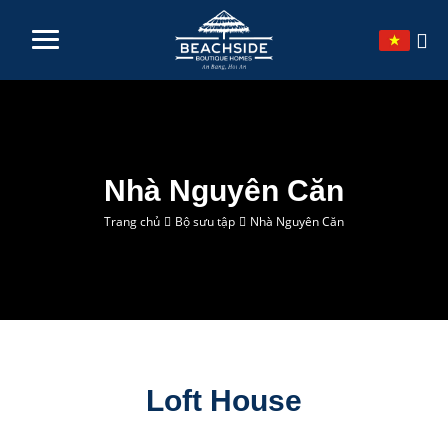
TRANG CHỦ
VỀ CHÚNG TÔI
Nhà Nguyên Căn
BỘ SƯU TẬP
Trang chủ
Bộ sưu tập
Nhà Nguyên Căn
KHÁM PHÁ
DỊCH VỤ
LIÊN HỆ
Loft House