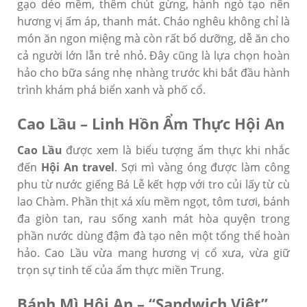
gạo dẻo mềm, thêm chút gừng, hành ngò tạo nên
hương vị ấm áp, thanh mát. Cháo nghêu không chỉ là
món ăn ngon miệng mà còn rất bổ dưỡng, dễ ăn cho
cả người lớn lẫn trẻ nhỏ. Đây cũng là lựa chọn hoàn
hảo cho bữa sáng nhẹ nhàng trước khi bắt đầu hành
trình khám phá biển xanh và phố cổ.
Cao Lầu – Linh Hồn Ẩm Thực Hội An
Cao Lầu
được xem là biểu tượng ẩm thực khi nhắc
đến
Hội An travel
. Sợi mì vàng óng được làm công
phu từ nước giếng Bá Lễ kết hợp với tro củi lấy từ cù
lao Chàm. Phần thịt xá xíu mềm ngọt, tôm tươi, bánh
đa giòn tan, rau sống xanh mát hòa quyện trong
phần nước dùng đậm đà tạo nên một tổng thể hoàn
hảo. Cao Lầu vừa mang hương vị cổ xưa, vừa giữ
trọn sự tinh tế của ẩm thực miền Trung.
Bánh Mì Hội An – “Sandwich Việt”