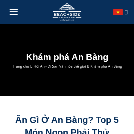
TRANG CHỦ
VỀ CHÚNG TÔI
Khám phá An Bàng
BỘ SƯU TẬP
Trang chủ
Hội An - Di Sản Văn hóa thế giới
Khám phá An Bàng
KHÁM PHÁ
DỊCH VỤ
LIÊN HỆ
Ăn Gì Ở An Bàng? Top 5
Món Ngon Phải Thử