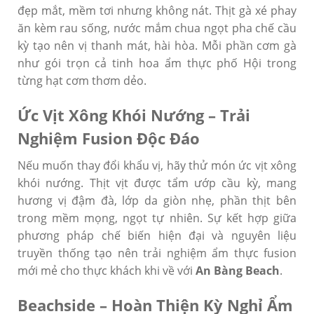
đẹp mắt, mềm tơi nhưng không nát. Thịt gà xé phay
ăn kèm rau sống, nước mắm chua ngọt pha chế cầu
kỳ tạo nên vị thanh mát, hài hòa. Mỗi phần cơm gà
như gói trọn cả tinh hoa ẩm thực phố Hội trong
từng hạt cơm thơm dẻo.
Ức Vịt Xông Khói Nướng – Trải
Nghiệm Fusion Độc Đáo
Nếu muốn thay đổi khẩu vị, hãy thử món ức vịt xông
khói nướng. Thịt vịt được tẩm ướp cầu kỳ, mang
hương vị đậm đà, lớp da giòn nhẹ, phần thịt bên
trong mềm mọng, ngọt tự nhiên. Sự kết hợp giữa
phương pháp chế biến hiện đại và nguyên liệu
truyền thống tạo nên trải nghiệm ẩm thực fusion
mới mẻ cho thực khách khi về với
An Bàng Beach
.
Beachside – Hoàn Thiện Kỳ Nghỉ Ẩm