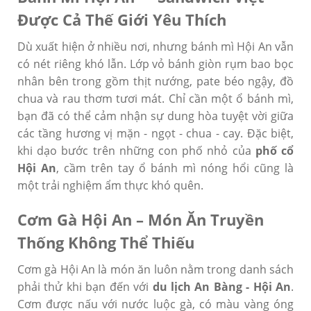
Được Cả Thế Giới Yêu Thích
Dù xuất hiện ở nhiều nơi, nhưng bánh mì Hội An vẫn
có nét riêng khó lẫn. Lớp vỏ bánh giòn rụm bao bọc
nhân bên trong gồm thịt nướng, pate béo ngậy, đồ
chua và rau thơm tươi mát. Chỉ cần một ổ bánh mì,
bạn đã có thể cảm nhận sự dung hòa tuyệt vời giữa
các tầng hương vị mặn - ngọt - chua - cay. Đặc biệt,
khi dạo bước trên những con phố nhỏ của
phố cổ
Hội An
, cầm trên tay ổ bánh mì nóng hổi cũng là
một trải nghiệm ẩm thực khó quên.
Cơm Gà Hội An – Món Ăn Truyền
Thống Không Thể Thiếu
Cơm gà Hội An là món ăn luôn nằm trong danh sách
phải thử khi bạn đến với
du lịch An Bàng - Hội An
.
Cơm được nấu với nước luộc gà, có màu vàng óng