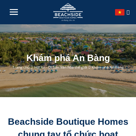
TRANG CHỦ
VỀ CHÚNG TÔI
Khám phá An Bàng
BỘ SƯU TẬP
Trang chủ
Hội An - Di Sản Văn hóa thế giới
Khám phá An Bàng
KHÁM PHÁ
DỊCH VỤ
LIÊN HỆ
Beachside Boutique Homes
chung tay tổ chức hoạt