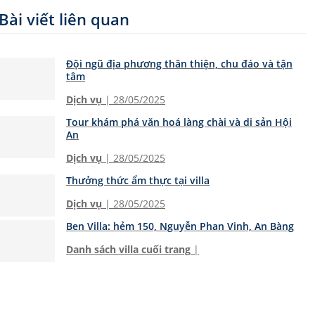
Bài viết liên quan
Đội ngũ địa phương thân thiện, chu đáo và tận
tâm
Dịch vụ
| 28/05/2025
Tour khám phá văn hoá làng chài và di sản Hội
An
Dịch vụ
| 28/05/2025
Thưởng thức ẩm thực tại villa
Dịch vụ
| 28/05/2025
Ben Villa: hẻm 150, Nguyễn Phan Vinh, An Bàng
Danh sách villa cuối trang
|