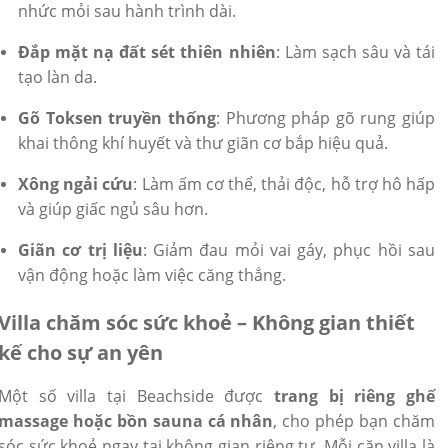
nhức mỏi sau hành trình dài.
Đắp mặt nạ đất sét thiên nhiên
: Làm sạch sâu và tái
tạo làn da.
Gõ Toksen truyền thống
: Phương pháp gõ rung giúp
khai thông khí huyết và thư giãn cơ bắp hiệu quả.
Xông ngải cứu
: Làm ấm cơ thể, thải độc, hỗ trợ hô hấp
và giúp giấc ngủ sâu hơn.
Giãn cơ trị liệu
: Giảm đau mỏi vai gáy, phục hồi sau
vận động hoặc làm việc căng thẳng.
Villa chăm sóc sức khoẻ – Không gian thiết
kế cho sự an yên
Một số villa tại Beachside được
trang bị riêng ghế
massage hoặc bồn sauna cá nhân
, cho phép bạn chăm
sóc sức khoẻ ngay tại không gian riêng tư. Mỗi căn villa là