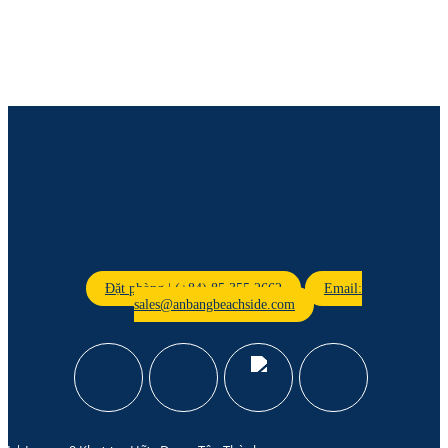
Liên hệ chúng tôi
Đặt phòng | (+84) 85.355.2662
Email:
sales@anbangbeachside.com