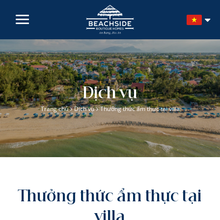
TRANG CHỦ
VỀ CHÚNG TÔI
Dịch vụ
BỘ SƯU TẬP
Trang chủ
Dịch vụ
Thưởng thức ẩm thực tại villa
KHÁM PHÁ
DỊCH VỤ
LIÊN HỆ
Thưởng thức ẩm thực tại
villa